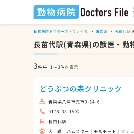
動物病院ドクターズ・ファイル
青森県
長苗代駅
長苗代駅(青森県)の獣医・動
3
件中
1
〜
3
件を表示
どうぶつの森クリニック
青森県八戸市売市3-14-6
0178-38-1592
長苗代駅
犬
猫
ハムスター
モルモット
フェ