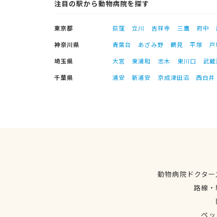
注目の駅から動物病院を探す
東京都
荻窪
立川
吉祥寺
三鷹
府中
神奈川県
青葉台
あざみ野
鶴見
平塚
戸
埼玉県
大宮
東浦和
志木
東川口
武蔵
千葉県
浦安
新浦安
京成津田沼
西白井
動物病院ドクター
路線・
ペッ