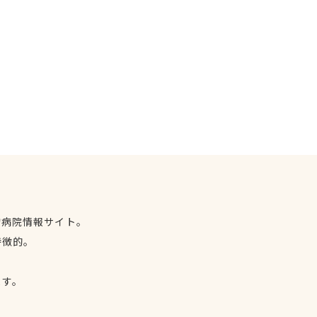
物病院情報サイト。
特徴的。
、
ます。