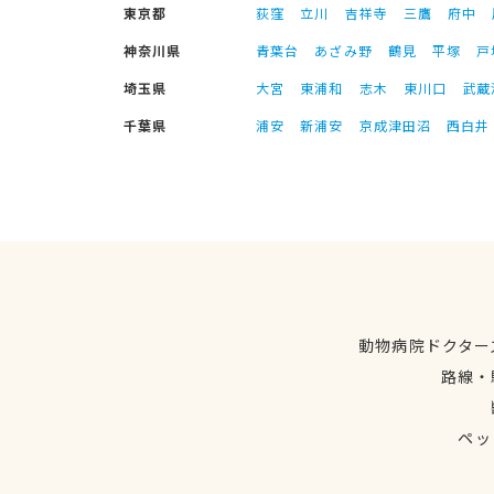
東京都
荻窪
立川
吉祥寺
三鷹
府中
神奈川県
青葉台
あざみ野
鶴見
平塚
戸
埼玉県
大宮
東浦和
志木
東川口
武蔵
千葉県
浦安
新浦安
京成津田沼
西白井
動物病院ドクター
路線・
ペッ