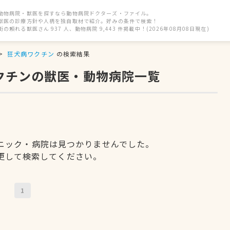
動物病院・獣医を探すなら動物病院ドクターズ・ファイル。
獣医の診療方針や人柄を独自取材で紹介。好みの条件で検索！
街の頼れる獣医さん 937 人、動物病院 9,443 件掲載中！(2026年08月08日現在)
狂犬病ワクチン
の検索結果
ワクチンの獣医・動物病院一覧
ニック・病院は見つかりませんでした。
更して検索してください。
1