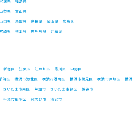
宮城県
福島県
山梨県
富山県
山口県
鳥取県
島根県
岡山県
広島県
宮崎県
熊本県
鹿児島県
沖縄県
新宿区
江東区
江戸川区
品川区
中野区
都筑区
横浜市港北区
横浜市港南区
横浜市鶴見区
横浜市戸塚区
横浜
さいたま市南区
草加市
さいたま市緑区
越谷市
千葉市稲毛区
習志野市
浦安市