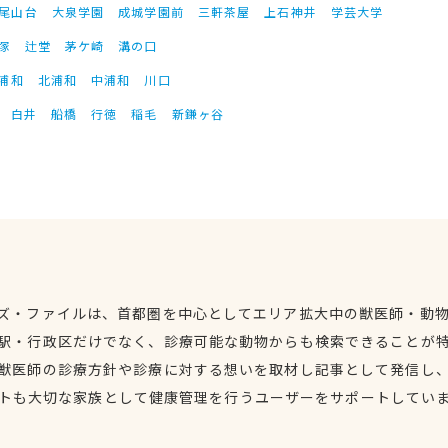
尾山台
大泉学園
成城学園前
三軒茶屋
上石神井
学芸大学
塚
辻堂
茅ケ崎
溝の口
浦和
北浦和
中浦和
川口
白井
船橋
行徳
稲毛
新鎌ヶ谷
ズ・ファイルは、首都圏を中心としてエリア拡大中の獣医師・動
駅・行政区だけでなく、診療可能な動物からも検索できることが
獣医師の診療方針や診療に対する想いを取材し記事として発信し
トも大切な家族として健康管理を行うユーザーをサポートしてい