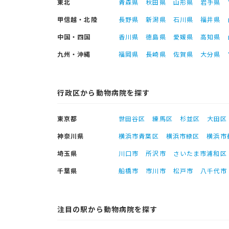
東北
青森県
秋田県
山形県
岩手県
甲信越・北陸
長野県
新潟県
石川県
福井県
中国・四国
香川県
徳島県
愛媛県
高知県
九州・沖縄
福岡県
長崎県
佐賀県
大分県
行政区から動物病院を探す
東京都
世田谷区
練馬区
杉並区
大田区
神奈川県
横浜市青葉区
横浜市緑区
横浜市
埼玉県
川口市
所沢市
さいたま市浦和区
千葉県
船橋市
市川市
松戸市
八千代市
注目の駅から動物病院を探す