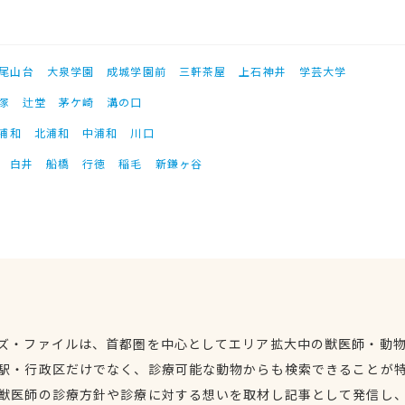
尾山台
大泉学園
成城学園前
三軒茶屋
上石神井
学芸大学
塚
辻堂
茅ケ崎
溝の口
浦和
北浦和
中浦和
川口
白井
船橋
行徳
稲毛
新鎌ヶ谷
ズ・ファイルは、首都圏を中心としてエリア拡大中の獣医師・動
駅・行政区だけでなく、診療可能な動物からも検索できることが
獣医師の診療方針や診療に対する想いを取材し記事として発信し