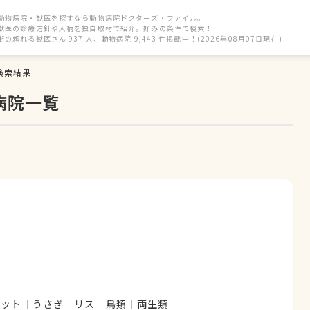
動物病院・獣医を探すなら動物病院ドクターズ・ファイル。
獣医の診療方針や人柄を独自取材で紹介。好みの条件で検索！
街の頼れる獣医さん 937 人、動物病院 9,443 件掲載中！(2026年08月07日現在)
検索結果
病院一覧
レット
うさぎ
リス
鳥類
両生類