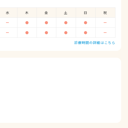
水
木
金
土
日
祝
ー
●
●
●
●
ー
ー
●
●
●
●
ー
診療時間の詳細はこちら