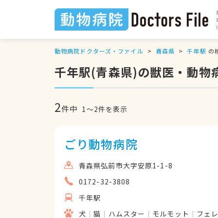
動物病院ドクターズ・ファイル
青森県
千年駅
の
千年駅(青森県)の獣医・動物
2
件中
1
〜
2
件を表示
ごり動物病院
青森県弘前市大字安原1-1-8
0172-32-3808
千年駅
犬
猫
ハムスター
モルモット
フェ