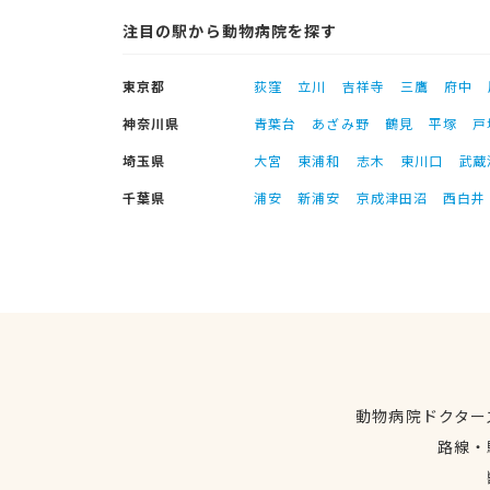
注目の駅から動物病院を探す
東京都
荻窪
立川
吉祥寺
三鷹
府中
神奈川県
青葉台
あざみ野
鶴見
平塚
戸
埼玉県
大宮
東浦和
志木
東川口
武蔵
千葉県
浦安
新浦安
京成津田沼
西白井
動物病院ドクター
路線・