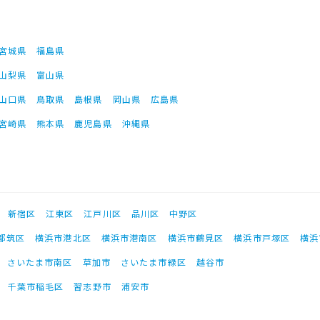
宮城県
福島県
山梨県
富山県
山口県
鳥取県
島根県
岡山県
広島県
宮崎県
熊本県
鹿児島県
沖縄県
新宿区
江東区
江戸川区
品川区
中野区
都筑区
横浜市港北区
横浜市港南区
横浜市鶴見区
横浜市戸塚区
横浜
さいたま市南区
草加市
さいたま市緑区
越谷市
千葉市稲毛区
習志野市
浦安市