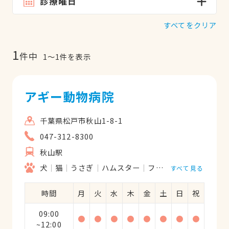
診療曜日
すべてをクリア
1
件中
1
〜
1
件を表示
アギー動物病院
千葉県松戸市秋山1-8-1
047-312-8300
秋山駅
犬
猫
うさぎ
ハムスター
フェレット
すべて見る
時間
月
火
水
木
金
土
日
祝
09:00
●
●
●
●
●
●
●
●
~12:00