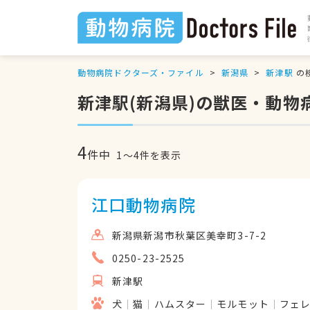
動物病院ドクターズ・ファイル
新潟県
新津駅
の
新津駅(新潟県)の獣医・動物
4
件中
1
〜
4
件を表示
江口動物病院
新潟県新潟市秋葉区美幸町3-7-2
0250-23-2525
新津駅
犬
猫
ハムスター
モルモット
フェ