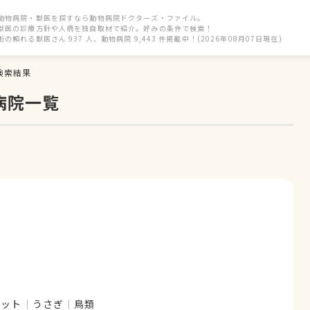
動物病院・獣医を探すなら動物病院ドクターズ・ファイル。
獣医の診療方針や人柄を独自取材で紹介。好みの条件で検索！
街の頼れる獣医さん 937 人、動物病院 9,443 件掲載中！(2026年08月07日現在)
検索結果
病院一覧
レット
うさぎ
鳥類