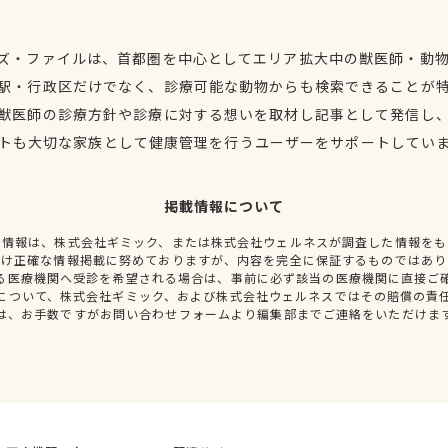
ズ・ファイルは、首都圏を中心としてエリア拡大中の獣医師・動
駅・行政区だけでなく、診療可能な動物からも検索できることが
獣医師の診療方針や診療に対する想いを取材し記事として発信し
トも大切な家族として健康管理を行うユーザーをサポートしてい
掲載情報について
種情報は、株式会社ギミック、または株式会社ウェルネスが調査した情報をも
だけ正確な情報掲載に努めておりますが、内容を完全に保証するものではあり
る医療機関へ受診を希望される場合は、事前に必ず該当の医療機関に直接ご
について、株式会社ギミック、および株式会社ウェルネスではその賠償の責
は、お手数ですがお問い合わせフォームより編集部までご連絡をいただけま