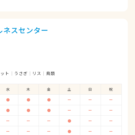
ルネスセンター
レット
うさぎ
リス
鳥類
水
木
金
土
日
祝
●
●
●
ー
ー
ー
●
●
●
ー
ー
ー
ー
ー
ー
●
ー
ー
ー
ー
ー
●
ー
ー