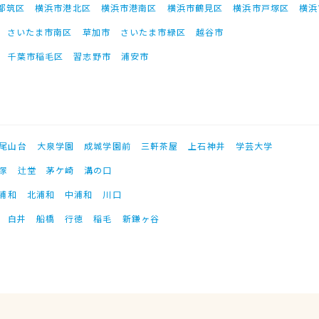
都筑区
横浜市港北区
横浜市港南区
横浜市鶴見区
横浜市戸塚区
横浜
さいたま市南区
草加市
さいたま市緑区
越谷市
千葉市稲毛区
習志野市
浦安市
尾山台
大泉学園
成城学園前
三軒茶屋
上石神井
学芸大学
塚
辻堂
茅ケ崎
溝の口
浦和
北浦和
中浦和
川口
白井
船橋
行徳
稲毛
新鎌ヶ谷