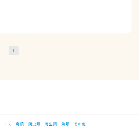
1
リス
鳥類
爬虫類
両生類
魚類
その他