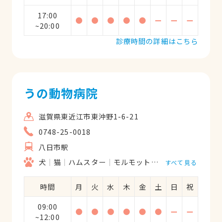
17:00
●
●
●
●
●
ー
ー
ー
~20:00
診療時間の詳細はこちら
うの動物病院
滋賀県東近江市東沖野1-6-21
0748-25-0018
八日市駅
犬
猫
ハムスター
モルモット
フェレット
うさ
すべて見る
時間
月
火
水
木
金
土
日
祝
09:00
●
●
●
●
●
●
ー
ー
~12:00