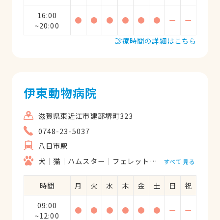
16:00
●
●
●
●
●
●
ー
ー
~20:00
診療時間の詳細はこちら
伊東動物病院
滋賀県東近江市建部堺町323
0748-23-5037
八日市駅
犬
猫
ハムスター
フェレット
うさぎ
鳥類
すべて見る
時間
月
火
水
木
金
土
日
祝
09:00
●
●
●
●
●
●
ー
ー
~12:00