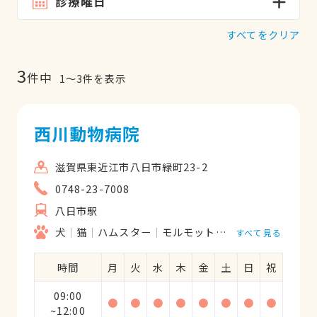
診療曜日
すべてをクリア
3
件中
1
〜
3
件を表示
西川動物病院
滋賀県東近江市八日市緑町23-2
0748-23-7008
八日市駅
犬
猫
ハムスター
モルモット
フェレット
うさ
すべて見る
時間
月
火
水
木
金
土
日
祝
09:00
●
●
●
●
●
●
●
●
~12:00