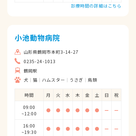
診療時間の詳細はこちら
小池動物病院
山形県鶴岡市本町3-14-27
0235-24-1013
鶴岡駅
犬
猫
ハムスター
うさぎ
鳥類
時間
月
火
水
木
金
土
日
祝
09:00
●
●
●
●
●
●
ー
ー
~12:00
16:00
●
●
●
●
●
●
ー
ー
~19:30