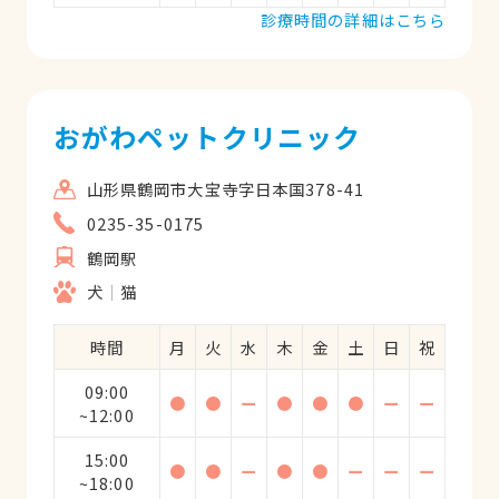
診療時間の詳細はこちら
おがわペットクリニック
山形県鶴岡市大宝寺字日本国378-41
0235-35-0175
鶴岡駅
犬
猫
時間
月
火
水
木
金
土
日
祝
09:00
●
●
ー
●
●
●
ー
ー
~12:00
15:00
●
●
ー
●
●
ー
ー
ー
~18:00