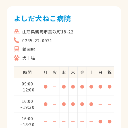
よしだ犬ねこ病院
山形県鶴岡市美咲町18-22
0235-22-0931
鶴岡駅
犬
猫
時間
月
火
水
木
金
土
日
祝
09:00
●
ー
●
●
●
●
●
●
~12:00
16:00
●
ー
●
●
●
●
ー
ー
~19:30
16:00
ー
ー
ー
ー
ー
ー
●
●
~18:30