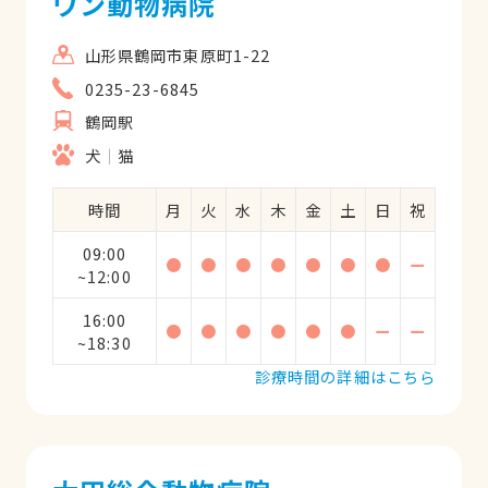
ワン動物病院
山形県鶴岡市東原町1-22
0235-23-6845
鶴岡駅
犬
猫
時間
月
火
水
木
金
土
日
祝
09:00
●
●
●
●
●
●
●
ー
~12:00
16:00
●
●
●
●
●
●
ー
ー
~18:30
診療時間の詳細はこちら