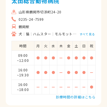
太田総合動物病院
山形県鶴岡市切添町24-20
0235-24-7599
鶴岡駅
犬
猫
ハムスター
モルモット
フェレット
うさ
すべて見る
時間
月
火
水
木
金
土
日
祝
09:00
●
●
●
ー
●
●
●
●
~12:00
16:00
●
●
●
ー
●
●
●
ー
~19:30
16:00
ー
ー
ー
ー
ー
ー
ー
●
~18:00
診療時間の詳細はこちら