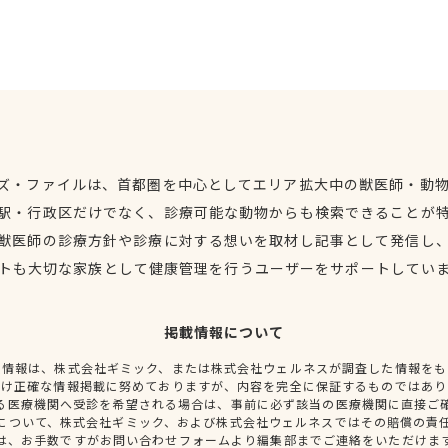
ズ・ファイルは、首都圏を中心としてエリア拡大中の獣医師・動
駅・行政区だけでなく、診療可能な動物からも検索できることが
獣医師の診療方針や診療に対する想いを取材し記事として発信し
トも大切な家族として健康管理を行うユーザーをサポートしてい
掲載情報について
種情報は、株式会社ギミック、または株式会社ウェルネスが調査した情報をも
だけ正確な情報掲載に努めておりますが、内容を完全に保証するものではあり
る医療機関へ受診を希望される場合は、事前に必ず該当の医療機関に直接ご
について、株式会社ギミック、および株式会社ウェルネスではその賠償の責
は、お手数ですがお問い合わせフォームより編集部までご連絡をいただけま