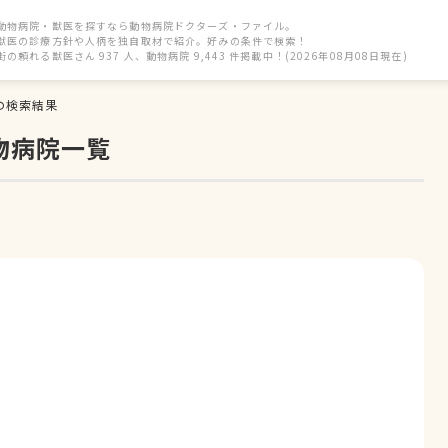
動物病院・獣医を探すなら動物病院ドクターズ・ファイル。
獣医の診療方針や人柄を独自取材で紹介。好みの条件で検索！
街の頼れる獣医さん 937 人、動物病院 9,443 件掲載中！(2026年08月08日現在)
の検索結果
物病院一覧