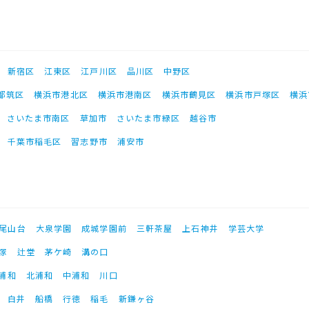
新宿区
江東区
江戸川区
品川区
中野区
都筑区
横浜市港北区
横浜市港南区
横浜市鶴見区
横浜市戸塚区
横浜
さいたま市南区
草加市
さいたま市緑区
越谷市
千葉市稲毛区
習志野市
浦安市
尾山台
大泉学園
成城学園前
三軒茶屋
上石神井
学芸大学
塚
辻堂
茅ケ崎
溝の口
浦和
北浦和
中浦和
川口
白井
船橋
行徳
稲毛
新鎌ヶ谷