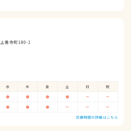
善寺町180-1
ぎ
水
木
金
土
日
祝
●
●
●
●
ー
ー
●
●
●
ー
ー
ー
診療時間の詳細はこちら