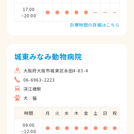
17:00
●
●
●
●
●
ー
ー
ー
~20:00
診療時間の詳細はこちら
城東みなみ動物病院
大阪府大阪市城東区永田4-83-4
06-6963-2223
深江橋駅
犬
猫
時間
月
火
水
木
金
土
日
祝
09:00
●
●
●
●
●
●
●
●
~12:00