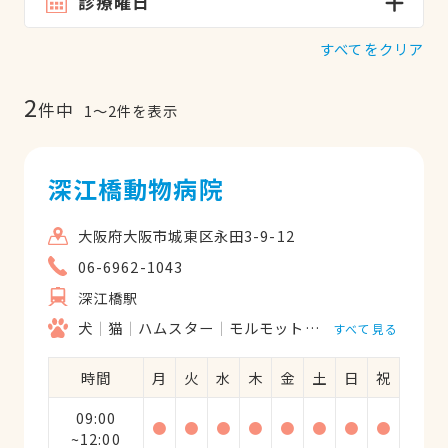
診療曜日
すべてをクリア
2
件中
1
〜
2
件を表示
深江橋動物病院
大阪府大阪市城東区永田3-9-12
06-6962-1043
深江橋駅
犬
猫
ハムスター
モルモット
うさぎ
鳥類
すべて見る
時間
月
火
水
木
金
土
日
祝
09:00
●
●
●
●
●
●
●
●
~12:00