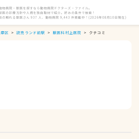
動物病院・獣医を探すなら動物病院ドクターズ・ファイル。
獣医の診療方針や人柄を独自取材で紹介。好みの条件で検索！
街の頼れる獣医さん 937 人、動物病院 9,443 件掲載中！(2026年08月10日現在)
多摩区
読売ランド前駅
獣医科村上医院
クチコミ