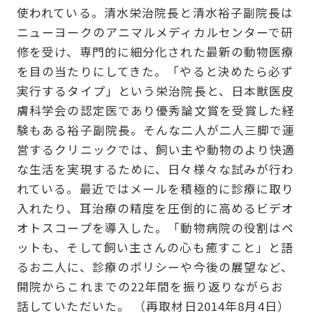
使われている。清水栄治院長と清水裕子副院長は
ニューヨークのアニマルメディカルセンターで研
修を受け、専門的に細分化された最新の動物医療
を目の当たりにしてきた。「やると決めたら必ず
実行するタイプ」という栄治院長と、日本獣医皮
膚科学会の認定医であり優秀論文賞を受賞した経
験もある裕子副院長。そんな二人が二人三脚で運
営するクリニックでは、飼い主や動物のより快適
な生活を実現するために、日々様々な試みが行わ
れている。最近ではメールを積極的に診療に取り
入れたり、耳治療の精度を圧倒的に高めるビデオ
オトスコープを導入した。「動物病院の役割はペ
ットも、そして飼い主さんの心も癒すこと」と語
るお二人に、診療のポリシーや今後の展望など、
開院からこれまでの22年間を振り返りながらお
話していただいた。 （再取材日2014年8月4日）