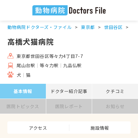
動物病院ドクターズ・ファイル
東京都
世田谷区
尾
高橋犬猫病院
東京都世田谷区等々力4丁目7-7
尾山台駅
等々力駅
九品仏駅
犬
猫
基本情報
ドクター紹介記事
クチコミ
医院トピックス
医院レポート
お知らせ
アクセス
施設情報