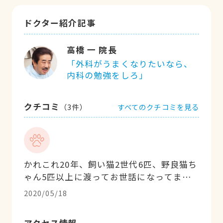
ドクター紹介記事
高橋 一 院長
「外科がうまくなりたいなら、
内科の勉強をしろ」
クチコミ
すべてのクチコミを見る
（
3
件）
かれこれ20年、飼い猫2世代6匹、野良猫ち
ゃん5匹以上に渡ってお世話になってま
す。院長先生と息子さんと、先生の年代が
2020/05/18
幅広いので、院長先生の豊富なご経験も息
子さん先生の先端治療も、両方の視点で診