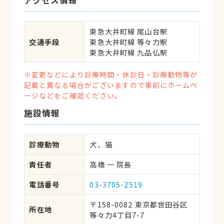
アクセス情報
ていただけます。家猫は勿論ですが、伝染
る皮膚病の野良ちゃんも、嫌な顔一つせず
診て下さりました。出産から腎不全から超
東急大井町線 尾山台駅

高齢での腫瘍まで、全部診ていただきまし
交通手段
東急大井町線 等々力駅

東急大井町線 九品仏駅
た。入院すると先生方のことを大好きにな
って帰ってきます。
※変更などにより診療時間・休診日・診療動物等が
記載と異なる場合がございますので事前にホームペ
ージなどをご確認ください。
施設情報
診療動物
犬、猫
責任者
高橋 一 院長
電話番号
03-3705-2519
〒158-0082 東京都世田谷区
所在地
等々力4丁目7-7