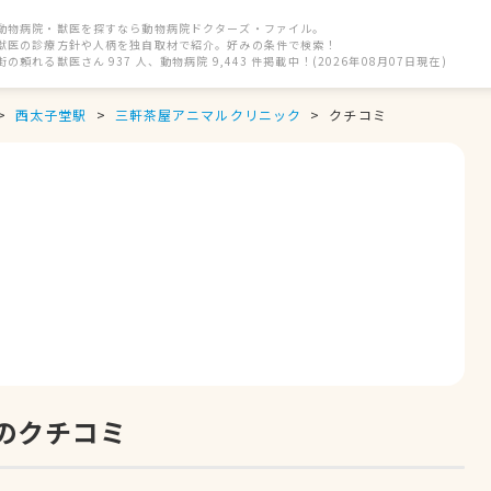
動物病院・獣医を探すなら動物病院ドクターズ・ファイル。
獣医の診療方針や人柄を独自取材で紹介。好みの条件で検索！
街の頼れる獣医さん 937 人、動物病院 9,443 件掲載中！(2026年08月07日現在)
西太子堂駅
三軒茶屋アニマルクリニック
クチコミ
のクチコミ