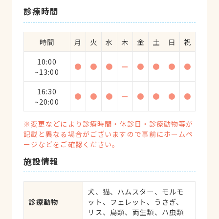
診療時間
時間
月
火
水
木
金
土
日
祝
10:00
●
●
●
ー
●
●
●
●
~13:00
16:30
●
●
●
ー
●
●
●
●
~20:00
※変更などにより診療時間・休診日・診療動物等が
記載と異なる場合がございますので事前にホームペ
ージなどをご確認ください。
施設情報
犬、猫、ハムスター、モルモ
診療動物
ット、フェレット、うさぎ、
リス、鳥類、両生類、ハ虫類