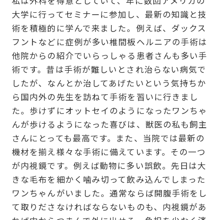
私は外科を得意としていて、年に数回アメリカの
大学に行ってセミナーに参加し、最新の知識と技
術を積極的に学んで来ました。例えば、ダックス
フントなどに症例が多い椎間板ヘルニアの手術は
他院からの紹介でいらっしゃる患者さんも多い手
術です。昔は手術が難しいとされ治らない病気で
したが、なんとか治してあげたいという気持ちか
ら国内外の先生を訪ねて手術を習いに行きまし
た。歩けずにオットセイのようになったワンちゃ
んが歩けるようになった喜びは、獣医の私も飼主
さんにとっても最高です。また、当院では最新の
機材を揃え様々な手術に備えています。その一つ
が内視鏡です。例えば動物に多い誤飲。先日は大
きな毛布を細かく噛み切って飲み込んでしまった
ワンちゃんがいました。通常ならば開腹手術をし
て取りださなければならないものも、内視鏡があ