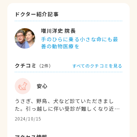
ドクター紹介記事
増川洋史 院長
手のひらに乗る小さな命にも最
善の動物医療を
クチコミ
すべてのクチコミを見る
（
2
件）
安心
うさぎ、野鳥、犬など診ていただきまし
た。引っ越しに伴い受診が難しくなり近所
に変えましたが「また、診て頂きたいな」
2024/10/15
と思う今日この頃。犬が去勢手術の際は2
泊3日もさせて頂き術後安心して過ごせま