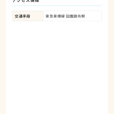
アクセス情報
した。現在の通院先では入院した際にご飯
食べなくてお迎え要請がありました。犬も
高齢になり大きな病気はないけれど、少し
交通手段
東急東横線 田園調布駅
気になる事は沢山あって「また診て頂きた
い」と思える安心できるクリニックです