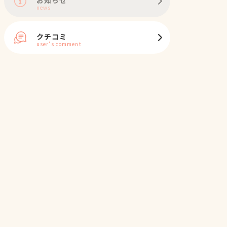
news
クチコミ
user's comment