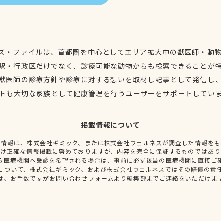
ズ・ファイルは、首都圏を中心としてエリア拡大中の獣医師・動
駅・行政区だけでなく、診療可能な動物からも検索できることが
獣医師の診療方針や診療に対する想いを取材し記事として発信し
トも大切な家族として健康管理を行うユーザーをサポートしてい
掲載情報について
種情報は、株式会社ギミック、または株式会社ウェルネスが調査した情報をも
だけ正確な情報掲載に努めておりますが、内容を完全に保証するものではあり
る医療機関へ受診を希望される場合は、事前に必ず該当の医療機関に直接ご
について、株式会社ギミック、および株式会社ウェルネスではその賠償の責
は、お手数ですがお問い合わせフォームより編集部までご連絡をいただけま