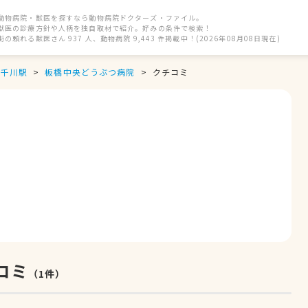
動物病院・獣医を探すなら動物病院ドクターズ・ファイル。
獣医の診療方針や人柄を独自取材で紹介。好みの条件で検索！
街の頼れる獣医さん 937 人、動物病院 9,443 件掲載中！(2026年08月08日現在)
千川駅
板橋中央どうぶつ病院
クチコミ
コミ
（
1
件）