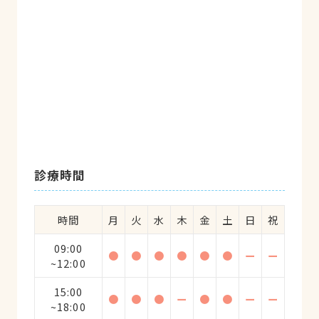
診療時間
時間
月
火
水
木
金
土
日
祝
09:00
●
●
●
●
●
●
ー
ー
~12:00
15:00
●
●
●
ー
●
●
ー
ー
~18:00