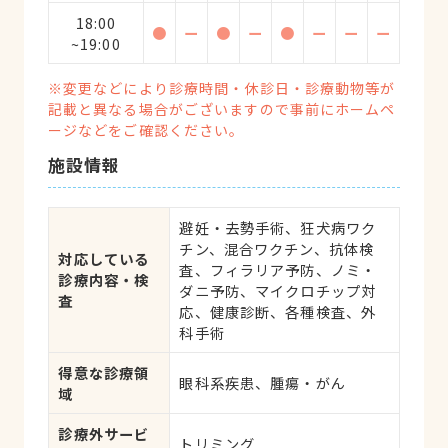
18:00
●
ー
●
ー
●
ー
ー
ー
~19:00
※変更などにより診療時間・休診日・診療動物等が
記載と異なる場合がございますので事前にホームペ
ージなどをご確認ください。
施設情報
避妊・去勢手術、狂犬病ワク
チン、混合ワクチン、抗体検
対応している
査、フィラリア予防、ノミ・
診療内容・検
ダニ予防、マイクロチップ対
査
応、健康診断、各種検査、外
科手術
得意な診療領
眼科系疾患、腫瘍・がん
域
診療外サービ
トリミング