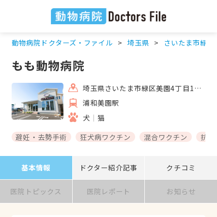
動物病院ドクターズ・ファイル
埼玉県
さいたま市緑区
もも動物病院
埼玉県さいたま市緑区美園4丁目17-7
浦和美園駅
犬
猫
避妊・去勢手術
狂犬病ワクチン
混合ワクチン
抗体
基本情報
ドクター紹介記事
クチコミ
医院トピックス
医院レポート
お知らせ