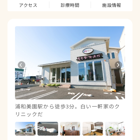
アクセス
診療時間
施設情報
む暖か
浦和美園駅から徒歩3分。白い一軒家のク
先生
リニックだ
ても