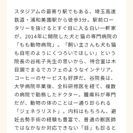
スタジアムの最寄り駅でもある、埼玉高速
鉄道・浦和美園駅から徒歩3分。駅前ロー
タリーを抜けるとすぐ目に入る白い一軒家
が、2014年に開院した犬と猫の専門病院の
「もも動物病院」。「飼い主さんも犬も猫
も自宅のようにくつろいでほしい」という
院長の谷祐子先生の思いから、待合室は木
目調でまるでカフェのようなインテリア。
コーヒーのサービスも好評だ。谷院長は、
大学病院卒業後、全科研修医を経て、複数
の病院で勤務したドクター。腫瘍科が専門
だが、動物の体のことは一通り診られる
「ジェネラリスト」。内科はもちろん、避
妊去勢手術の経験も豊富で、普通の獣医師
ではなかなか対応できない「目」も診ると