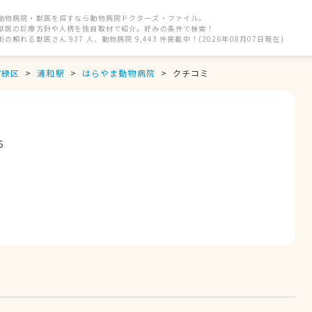
動物病院・獣医を探すなら動物病院ドクターズ・ファイル。
獣医の診療方針や人柄を独自取材で紹介。好みの条件で検索！
街の頼れる獣医さん 937 人、動物病院 9,443 件掲載中！(2026年08月07日現在)
市緑区
浦和駅
はらやま動物病院
クチコミ
６