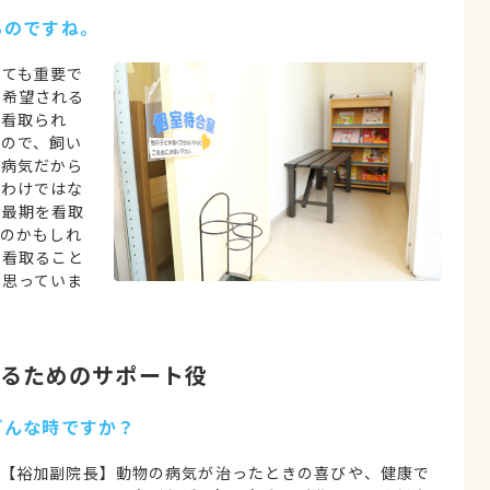
るのですね。
とても重要で
を希望される
で看取られ
ので、飼い
。病気だから
いわけではな
て最期を看取
のかもしれ
で看取ること
と思っていま
えるためのサポート役
どんな時ですか？
【裕加副院長】動物の病気が治ったときの喜びや、健康で