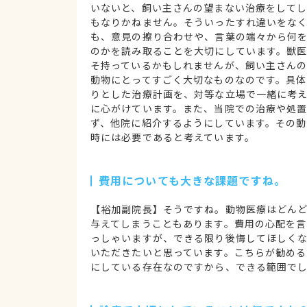
いないと、飼い主さんの望まない治療をして
もなりかねません。そういったすれ違いをな
も、意見の擦り合わせや、言葉の端々から何
のかを読み取ることを大切にしています。獣
そ持っているかもしれませんが、飼い主さん
動物にとってすごく大切なものなのです。具体
りとした治療計画を、対等な立場で一緒に考
に心がけています。また、当院での治療や処
ず、他院に紹介するようにしています。その
時には必要であると考えています。
費用についても大きな課題ですね。
【裕加副院長】そうですね。動物医療はどん
与えてしまうこともあります。費用の心配を
っしゃいますが、できる限り後悔してほしく
いただきたいと思っています。こちらが勧め
にしている存在なのですから、できる範囲で