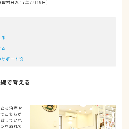
材日2017年7月19日）
える
する
のサポート役
目線で考える
がある治療や
上でこちらが
一致していれ
ョンを取れて