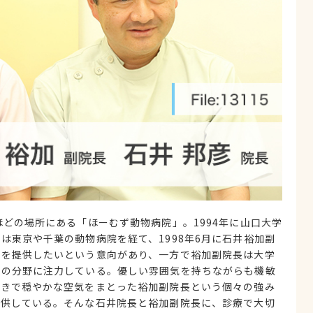
ほどの場所にある「ほーむず動物病院」。1994年に山口大学
は東京や千葉の動物病院を経て、1998年6月に石井裕加副
療を提供したいという意向があり、一方で裕加副院長は大学
らの分野に注力している。優しい雰囲気を持ちながらも機敏
好きで穏やかな空気をまとった裕加副院長という個々の強み
提供している。そんな石井院長と裕加副院長に、診療で大切