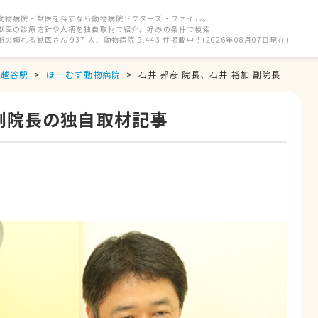
動物病院・獣医を探すなら動物病院ドクターズ・ファイル。
獣医の診療方針や人柄を独自取材で紹介。好みの条件で検索！
街の頼れる獣医さん 937 人、動物病院 9,443 件掲載中！(2026年08月07日現在)
越谷駅
ほーむず動物病院
石井 邦彦 院長、石井 裕加 副院長
 副院長の独自取材記事