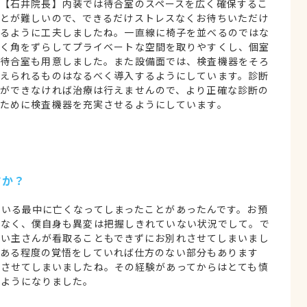
【石井院長】内装では待合室のスペースを広く確保するこ
とが難しいので、できるだけストレスなくお待ちいただけ
るように工夫しましたね。一直線に椅子を並べるのではな
く角をずらしてプライベートな空間を取りやすくし、個室
待合室も用意しました。また設備面では、検査機器をそろ
えられるものはなるべく導入するようにしています。診断
ができなければ治療は行えませんので、より正確な診断の
ために検査機器を充実させるようにしています。
すか？
いる最中に亡くなってしまったことがあったんです。お預
はなく、僕自身も異変は把握しきれていない状況でして。で
飼い主さんが看取ることもできずにお別れさせてしまいまし
もある程度の覚悟をしていれば仕方のない部分もあります
をさせてしまいましたね。その経験があってからはとても慎
るようになりました。