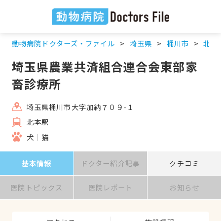
動物病院ドクターズ・ファイル
埼玉県
桶川市
北本
埼玉県農業共済組合連合会東部家
畜診療所
埼玉県桶川市大字加納７０９-１
北本駅
犬
猫
基本情報
ドクター紹介記事
クチコミ
医院トピックス
医院レポート
お知らせ