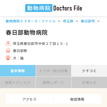
動物病院ドクターズ・ファイル
埼玉県
春日部市
春
春日部動物病院
埼玉県春日部市中央２丁目１５-１
春日部駅
犬
猫
基本情報
ドクター紹介記事
クチコミ
医院トピックス
医院レポート
お知らせ
アクセス
施設情報