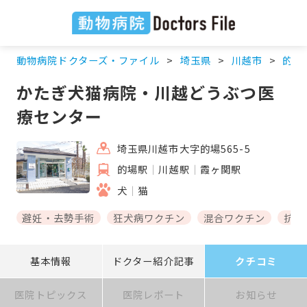
動物病院ドクターズ・ファイル
埼玉県
川越市
的場
かたぎ犬猫病院・川越どうぶつ医
療センター
埼玉県川越市大字的場565-5
的場駅
川越駅
霞ヶ関駅
犬
猫
避妊・去勢手術
狂犬病ワクチン
混合ワクチン
抗体
基本情報
ドクター紹介記事
クチコミ
医院トピックス
医院レポート
お知らせ