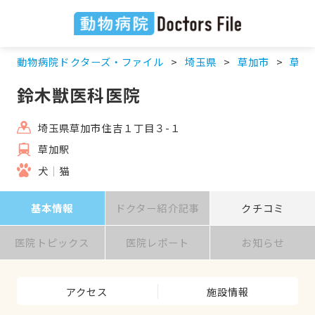
動物病院ドクターズ・ファイル
埼玉県
草加市
草加
鈴木獣医科医院
埼玉県草加市住吉１丁目３-１
草加駅
犬
猫
基本情報
ドクター紹介記事
クチコミ
医院トピックス
医院レポート
お知らせ
アクセス
施設情報