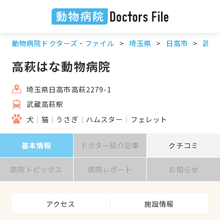
動物病院ドクターズ・ファイル
埼玉県
日高市
武蔵
高萩はな動物病院
埼玉県日高市高萩2279-1
武蔵高萩駅
犬
猫
うさぎ
ハムスター
フェレット
基本情報
ドクター紹介記事
クチコミ
医院トピックス
医院レポート
お知らせ
アクセス
施設情報