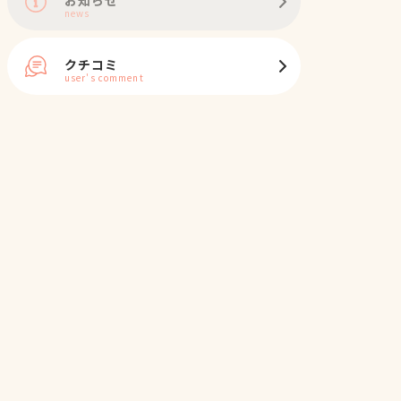
news
クチコミ
user's comment