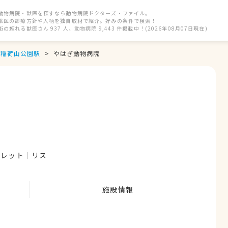
動物病院・獣医を探すなら動物病院ドクターズ・ファイル。
獣医の診療方針や人柄を独自取材で紹介。好みの条件で検索！
街の頼れる獣医さん 937 人、動物病院 9,443 件掲載中！(2026年08月07日現在)
稲荷山公園駅
やはぎ動物病院
ェレット
リス
施設情報