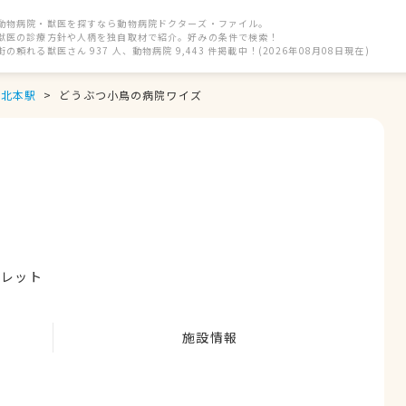
動物病院・獣医を探すなら動物病院ドクターズ・ファイル。
獣医の診療方針や人柄を独自取材で紹介。好みの条件で検索！
街の頼れる獣医さん 937 人、動物病院 9,443 件掲載中！(2026年08月08日現在)
北本駅
どうぶつ小鳥の病院ワイズ
ェレット
施設情報