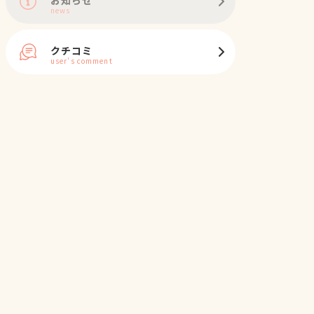
news
クチコミ
user's comment