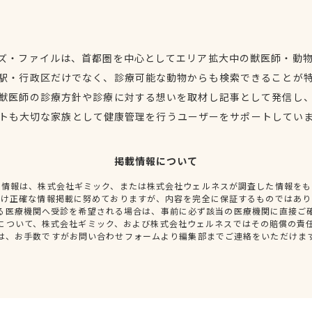
ズ・ファイルは、首都圏を中心としてエリア拡大中の獣医師・動
駅・行政区だけでなく、診療可能な動物からも検索できることが
獣医師の診療方針や診療に対する想いを取材し記事として発信し
トも大切な家族として健康管理を行うユーザーをサポートしてい
掲載情報について
種情報は、株式会社ギミック、または株式会社ウェルネスが調査した情報をも
だけ正確な情報掲載に努めておりますが、内容を完全に保証するものではあり
る医療機関へ受診を希望される場合は、事前に必ず該当の医療機関に直接ご
について、株式会社ギミック、および株式会社ウェルネスではその賠償の責
は、お手数ですがお問い合わせフォームより編集部までご連絡をいただけま