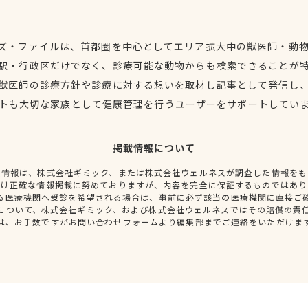
ズ・ファイルは、首都圏を中心としてエリア拡大中の獣医師・動
駅・行政区だけでなく、診療可能な動物からも検索できることが
獣医師の診療方針や診療に対する想いを取材し記事として発信し
トも大切な家族として健康管理を行うユーザーをサポートしてい
掲載情報について
種情報は、株式会社ギミック、または株式会社ウェルネスが調査した情報をも
だけ正確な情報掲載に努めておりますが、内容を完全に保証するものではあり
る医療機関へ受診を希望される場合は、事前に必ず該当の医療機関に直接ご
について、株式会社ギミック、および株式会社ウェルネスではその賠償の責
は、お手数ですがお問い合わせフォームより編集部までご連絡をいただけま