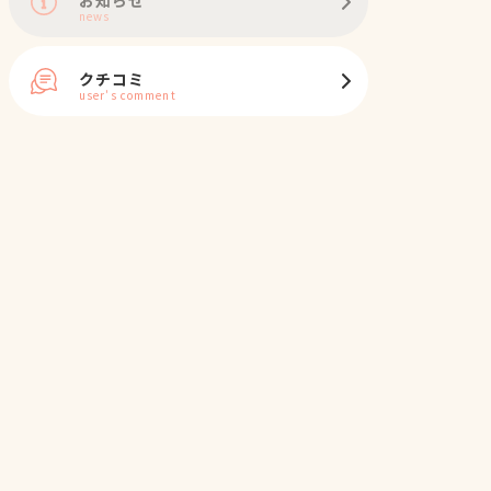
news
クチコミ
user's comment