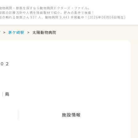
動物病院・獣医を探すなら動物病院ドクターズ・ファイル。
獣医の診療方針や人柄を独自取材で紹介。好みの条件で検索！
街の頼れる獣医さん 937 人、動物病院 9,443 件掲載中！(2026年08月06日現在)
市
茅ケ崎駅
太陽動物病院
１０２
ト
鳥
施設情報