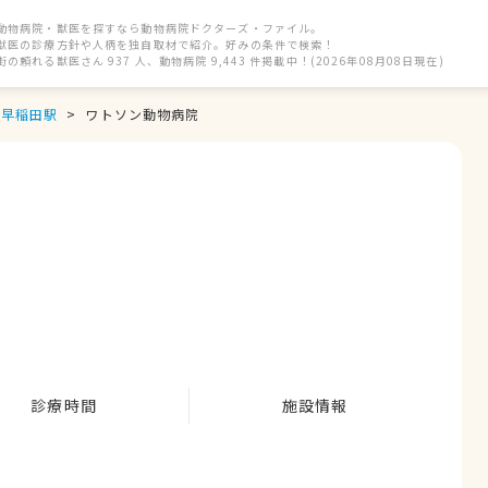
動物病院・獣医を探すなら動物病院ドクターズ・ファイル。
獣医の診療方針や人柄を独自取材で紹介。好みの条件で検索！
街の頼れる獣医さん 937 人、動物病院 9,443 件掲載中！(2026年08月08日現在)
早稲田駅
ワトソン動物病院
診療時間
施設情報