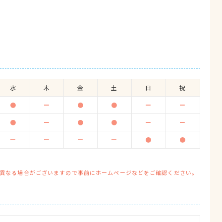
水
木
金
土
日
祝
●
ー
●
●
ー
ー
●
ー
●
●
ー
ー
ー
ー
ー
ー
●
●
異なる場合がございますので事前にホームページなどをご確認ください。