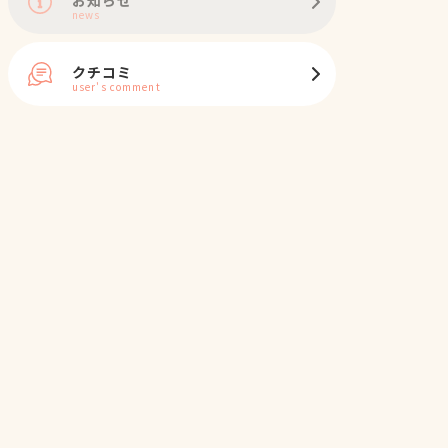
news
クチコミ
user's comment