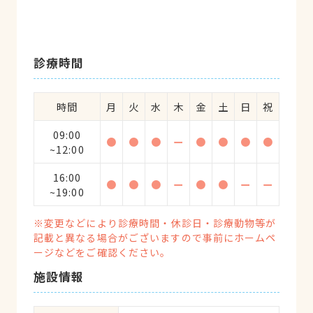
診療時間
時間
月
火
水
木
金
土
日
祝
09:00
●
●
●
ー
●
●
●
●
~12:00
16:00
●
●
●
ー
●
●
ー
ー
~19:00
※変更などにより診療時間・休診日・診療動物等が
記載と異なる場合がございますので事前にホームペ
ージなどをご確認ください。
施設情報