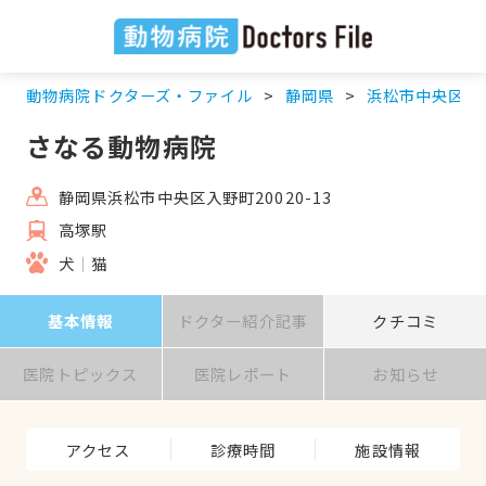
動物病院ドクターズ・ファイル
静岡県
浜松市中央区
さなる動物病院
静岡県浜松市中央区入野町20020-13
高塚駅
犬
猫
基本情報
ドクター紹介記事
クチコミ
医院トピックス
医院レポート
お知らせ
アクセス
診療時間
施設情報