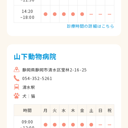
14:20
●
●
●
●
●
ー
ー
ー
~18:00
診療時間の詳細はこちら
山下動物病院
静岡県静岡市清水区堂林2-16-25
054-352-5261
清水駅
犬
猫
時間
月
火
水
木
金
土
日
祝
09:00
●
●
●
●
●
●
ー
ー
~12:00