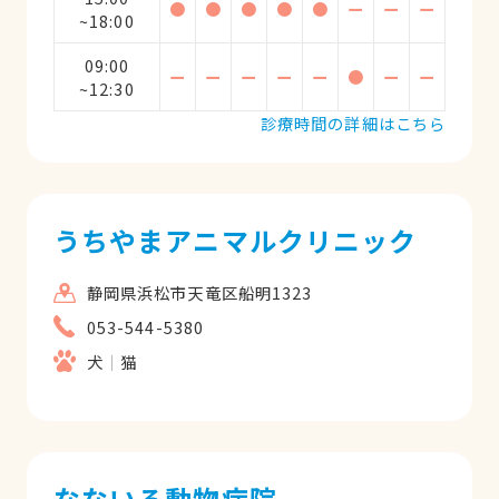
●
●
●
●
●
ー
ー
ー
~18:00
09:00
ー
ー
ー
ー
ー
●
ー
ー
~12:30
診療時間の詳細はこちら
うちやまアニマルクリニック
静岡県浜松市天竜区船明1323
053-544-5380
犬
猫
なないろ動物病院