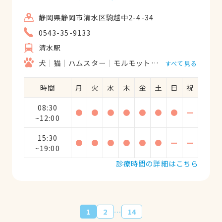
静岡県静岡市清水区駒越中2-4-34
0543-35-9133
清水駅
犬
猫
ハムスター
モルモット
フェレット
うさ
すべて見る
時間
月
火
水
木
金
土
日
祝
08:30
●
●
●
●
●
●
●
ー
~12:00
15:30
●
●
●
●
●
●
ー
ー
~19:00
診療時間の詳細はこちら
…
1
2
14