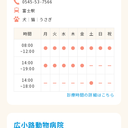
0545-53-7566
富士駅
犬
猫
うさぎ
時間
月
火
水
木
金
土
日
祝
08:00
●
●
●
●
●
●
●
●
~12:00
14:00
●
●
●
●
●
ー
ー
ー
~19:00
14:00
ー
ー
ー
ー
ー
●
ー
ー
~18:00
診療時間の詳細はこちら
広小路動物病院