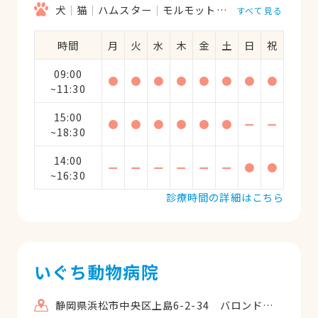
犬
猫
ハムスター
モルモット
フェレット
うさ
すべて見る
時間
月
火
水
木
金
土
日
祝
09:00
●
●
●
●
●
●
●
●
~11:30
15:00
●
●
●
●
●
●
ー
ー
~18:30
14:00
ー
ー
ー
ー
ー
ー
●
●
~16:30
診療時間の詳細はこちら
いぐち動物病院
静岡県浜松市中央区上島6-2-34 バロンドール1F