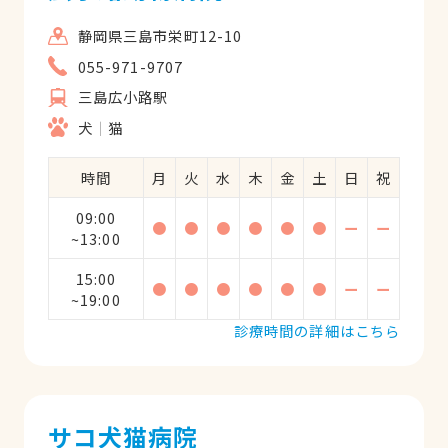
静岡県三島市栄町12-10
055-971-9707
三島広小路駅
犬
猫
時間
月
火
水
木
金
土
日
祝
09:00
●
●
●
●
●
●
ー
ー
~13:00
15:00
●
●
●
●
●
●
ー
ー
~19:00
診療時間の詳細はこちら
サコ犬猫病院