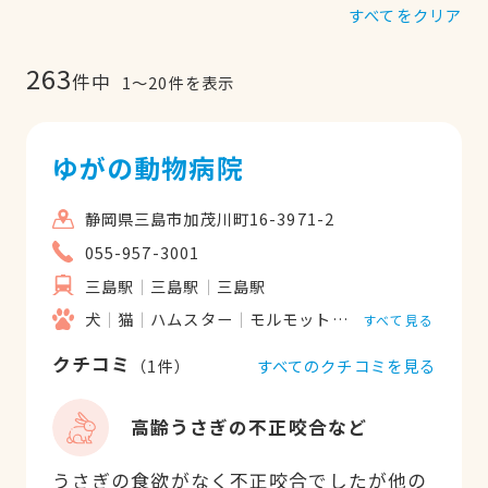
すべてをクリア
263
件中
1
〜
20
件を表示
ゆがの動物病院
静岡県三島市加茂川町16-3971-2
055-957-3001
三島駅
三島駅
三島駅
犬
猫
ハムスター
モルモット
フェレット
うさ
すべて見る
クチコミ
すべてのクチコミを見る
（
1
件）
高齢うさぎの不正咬合など
うさぎの食欲がなく不正咬合でしたが他の