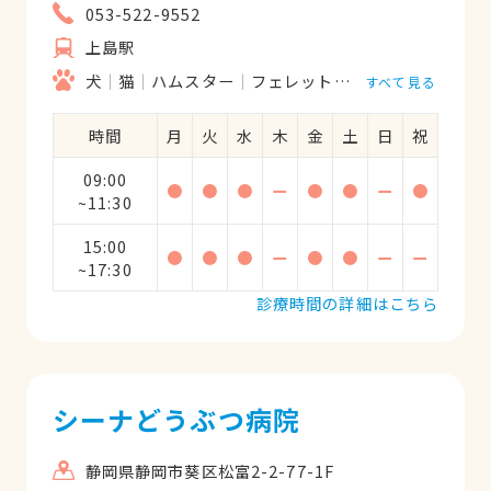
053-522-9552
上島駅
犬
猫
ハムスター
フェレット
うさぎ
リス
すべて見る
時間
月
火
水
木
金
土
日
祝
09:00
●
●
●
ー
●
●
ー
●
~11:30
15:00
●
●
●
ー
●
●
ー
ー
~17:30
診療時間の詳細はこちら
シーナどうぶつ病院
静岡県静岡市葵区松富2-2-77-1F