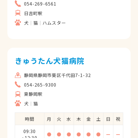
054-269-6561
日吉町駅
犬
猫
ハムスター
きゅうたん犬猫病院
静岡県静岡市葵区千代田7-1-32
054-265-9300
東静岡駅
犬
猫
時間
月
火
水
木
金
土
日
祝
09:30
●
●
●
●
●
●
ー
ー
~12:30