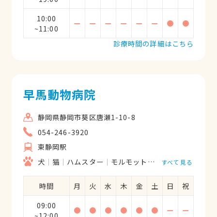
10:00
ー
ー
ー
ー
ー
ー
●
●
~11:00
診療時間の詳細はこちら
早馬動物病院
静岡県静岡市葵区唐瀬1-10-8
054-246-3920
東静岡駅
犬
猫
ハムスター
モルモット
フェレット
うさ
すべて見る
時間
月
火
水
木
金
土
日
祝
09:00
●
●
●
●
●
●
ー
ー
~12:00