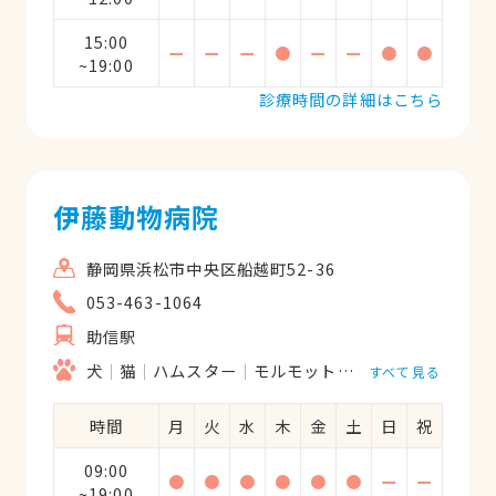
15:00
ー
ー
ー
●
ー
ー
●
●
~19:00
診療時間の詳細はこちら
伊藤動物病院
静岡県浜松市中央区船越町52-36
053-463-1064
助信駅
犬
猫
ハムスター
モルモット
フェレット
うさ
すべて見る
時間
月
火
水
木
金
土
日
祝
09:00
●
●
●
●
●
●
ー
ー
~19:00