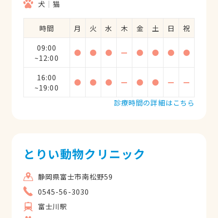
犬
猫
時間
月
火
水
木
金
土
日
祝
09:00
●
●
●
ー
●
●
●
●
~12:00
16:00
●
●
●
ー
●
●
ー
ー
~19:00
診療時間の詳細はこちら
とりい動物クリニック
静岡県富士市南松野59
0545-56-3030
富士川駅