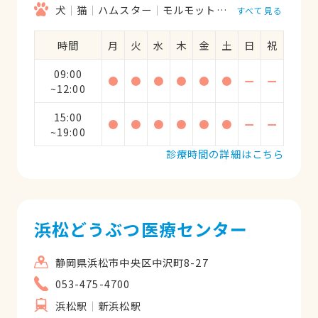
犬
猫
ハムスター
モルモット
フェレット
うさ
すべて見る
時間
月
火
水
木
金
土
日
祝
09:00
●
●
●
●
●
●
ー
ー
~12:00
15:00
●
●
●
●
●
●
ー
ー
~19:00
診療時間の詳細はこちら
浜松どうぶつ医療センター
静岡県浜松市中央区中沢町8-27
053-475-4700
浜松駅
新浜松駅