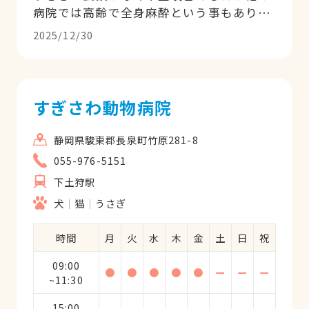
病院では高齢で全身麻酔という事もあり治
療を断られて困っていました。 この病院を
2025/12/30
知り先生に相談してみたところ、なんなく
不正咬合の治療をしていただきました。 そ
の後も腫瘍提出手術、術後の通院などで大
変お世話になりました。 多忙の中、時間外
すぎさわ動物病院
の診察でも心よく引き受けてくださり、感
謝してもしきれないほどです。 先生は若く
静岡県駿東郡長泉町竹原281-8
落ち着いた方ですが、うちの子を助ける気
055-976-5151
持ちや熱意が強く感じました。 また飼い主
下土狩駅
の気持ちに寄り添ってくれる、温かい動物
病院です。 心より感謝してます。 ありがと
犬
猫
うさぎ
うございます。
時間
月
火
水
木
金
土
日
祝
09:00
●
●
●
●
●
ー
ー
ー
~11:30
15:00