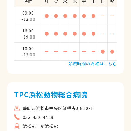
時間
月
火
水
木
金
土
日
祝
09:00
●
●
●
●
●
●
ー
ー
~12:00
16:00
●
●
●
●
●
●
ー
ー
~19:00
10:00
ー
ー
ー
ー
ー
ー
●
●
~12:00
診療時間の詳細はこちら
TPC浜松動物総合病院
静岡県浜松市中央区龍禅寺町810-1
053-452-4429
浜松駅
新浜松駅