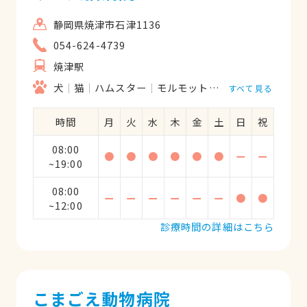
静岡県焼津市石津1136
054-624-4739
焼津駅
犬
猫
ハムスター
モルモット
うさぎ
鳥類
すべて見る
時間
月
火
水
木
金
土
日
祝
08:00
●
●
●
●
●
●
ー
ー
~19:00
08:00
ー
ー
ー
ー
ー
ー
●
●
~12:00
診療時間の詳細はこちら
こまごえ動物病院