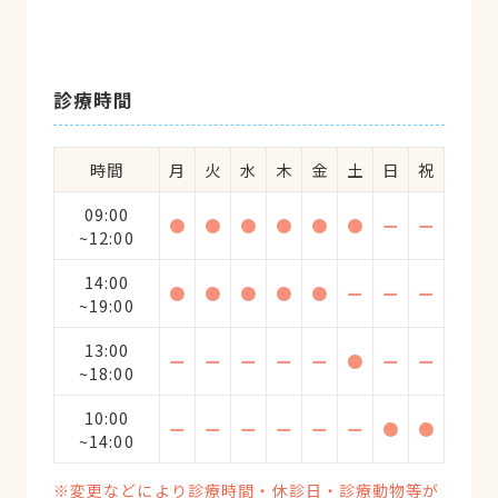
診療時間
時間
月
火
水
木
金
土
日
祝
09:00
●
●
●
●
●
●
ー
ー
~12:00
14:00
●
●
●
●
●
ー
ー
ー
~19:00
13:00
ー
ー
ー
ー
ー
●
ー
ー
~18:00
10:00
ー
ー
ー
ー
ー
ー
●
●
~14:00
※変更などにより診療時間・休診日・診療動物等が