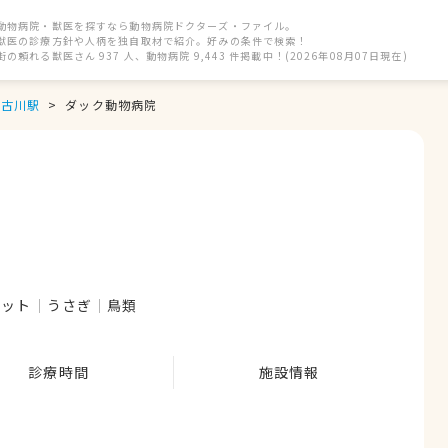
動物病院・獣医を探すなら動物病院ドクターズ・ファイル。
獣医の診療方針や人柄を独自取材で紹介。好みの条件で検索！
街の頼れる獣医さん 937 人、動物病院 9,443 件掲載中！(2026年08月07日現在)
古川駅
ダック動物病院
レット
うさぎ
鳥類
診療時間
施設情報