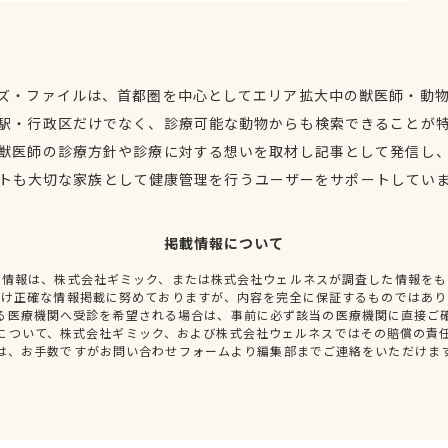
ズ・ファイルは、首都圏を中心としてエリア拡大中の獣医師・動
駅・行政区だけでなく、診療可能な動物からも検索できることが
獣医師の診療方針や診療に対する想いを取材し記事として発信し
トも大切な家族として健康管理を行うユーザーをサポートしてい
掲載情報について
種情報は、株式会社ギミック、または株式会社ウェルネスが調査した情報をも
だけ正確な情報掲載に努めておりますが、内容を完全に保証するものではあり
る医療機関へ受診を希望される場合は、事前に必ず該当の医療機関に直接ご
について、株式会社ギミック、および株式会社ウェルネスではその賠償の責
は、お手数ですがお問い合わせフォームより編集部までご連絡をいただけま