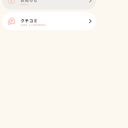
news
クチコミ
user's comment