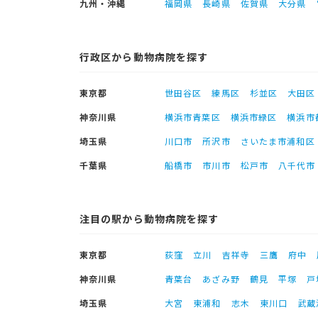
九州・沖縄
福岡県
長崎県
佐賀県
大分県
行政区から動物病院を探す
東京都
世田谷区
練馬区
杉並区
大田区
神奈川県
横浜市青葉区
横浜市緑区
横浜市
埼玉県
川口市
所沢市
さいたま市浦和区
千葉県
船橋市
市川市
松戸市
八千代市
注目の駅から動物病院を探す
東京都
荻窪
立川
吉祥寺
三鷹
府中
神奈川県
青葉台
あざみ野
鶴見
平塚
戸
埼玉県
大宮
東浦和
志木
東川口
武蔵