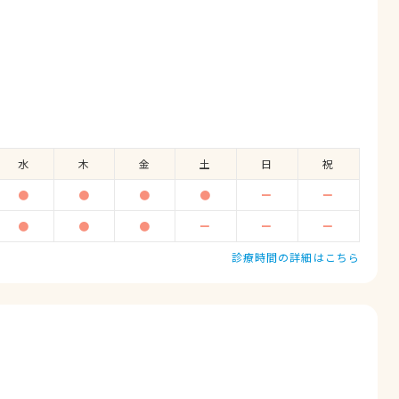
水
木
金
土
日
祝
●
●
●
●
ー
ー
●
●
●
ー
ー
ー
診療時間の詳細はこちら