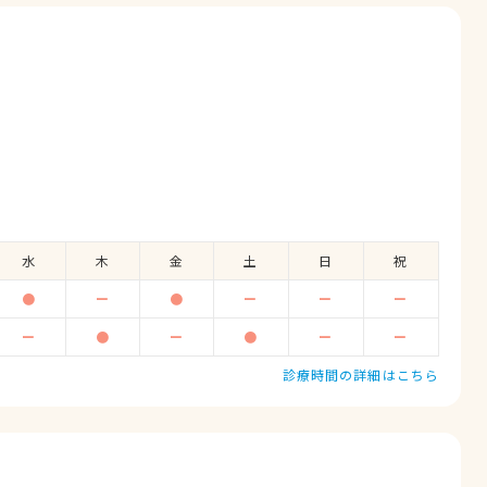
水
木
金
土
日
祝
●
ー
●
ー
ー
ー
ー
●
ー
●
ー
ー
診療時間の詳細はこちら