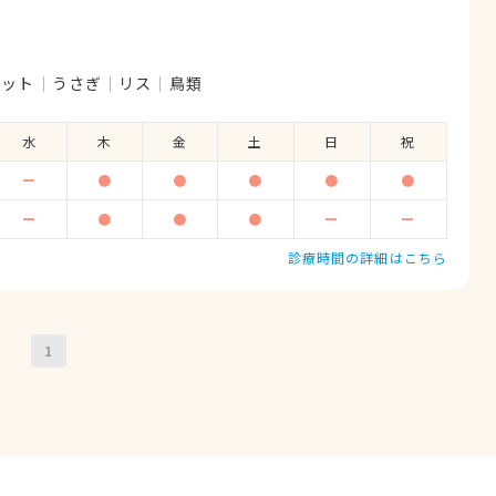
レット
うさぎ
リス
鳥類
水
木
金
土
日
祝
ー
●
●
●
●
●
ー
●
●
●
ー
ー
診療時間の詳細はこちら
1