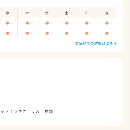
水
木
金
土
日
祝
●
●
●
●
●
●
●
●
●
●
●
●
診療時間の詳細はこちら
レット
うさぎ
リス
鳥類