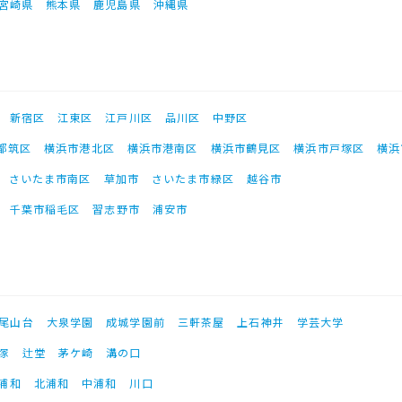
宮崎県
熊本県
鹿児島県
沖縄県
新宿区
江東区
江戸川区
品川区
中野区
都筑区
横浜市港北区
横浜市港南区
横浜市鶴見区
横浜市戸塚区
横浜
さいたま市南区
草加市
さいたま市緑区
越谷市
千葉市稲毛区
習志野市
浦安市
尾山台
大泉学園
成城学園前
三軒茶屋
上石神井
学芸大学
塚
辻堂
茅ケ崎
溝の口
浦和
北浦和
中浦和
川口