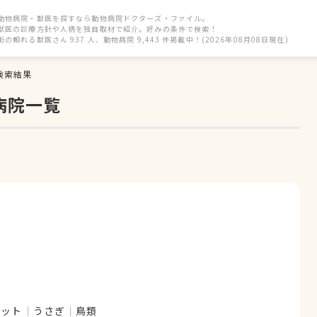
動物病院・獣医を探すなら動物病院ドクターズ・ファイル。
獣医の診療方針や人柄を独自取材で紹介。好みの条件で検索！
街の頼れる獣医さん 937 人、動物病院 9,443 件掲載中！(2026年08月08日現在)
検索結果
病院一覧
レット
うさぎ
鳥類