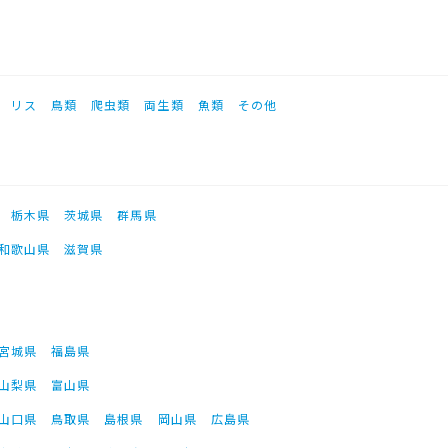
リス
鳥類
爬虫類
両生類
魚類
その他
栃木県
茨城県
群馬県
和歌山県
滋賀県
宮城県
福島県
山梨県
富山県
山口県
鳥取県
島根県
岡山県
広島県