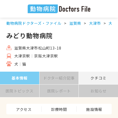
動物病院ドクターズ・ファイル
滋賀県
大津市
大津
みどり動物病院
滋賀県大津市松山町13-18
大津京駅
京阪大津京駅
犬
猫
基本情報
ドクター紹介記事
クチコミ
医院トピックス
医院レポート
お知らせ
アクセス
診療時間
施設情報