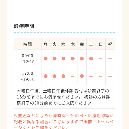
診療時間
時間
月
火
水
木
金
土
日
祝
09:00
●
●
●
●
●
●
ー
ー
~12:00
17:00
●
●
●
ー
●
ー
ー
ー
~19:00
木曜日午後、土曜日午後休診 受付は診察終了の
15分前までにお済ませください。 初診の方は診
察終了の30分前までにご来院ください
※変更などにより診療時間・休診日・診療動物等が
記載と異なる場合がございますので事前にホームペ
ージなどをご確認ください。