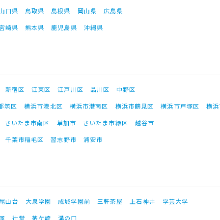
山口県
鳥取県
島根県
岡山県
広島県
宮崎県
熊本県
鹿児島県
沖縄県
新宿区
江東区
江戸川区
品川区
中野区
都筑区
横浜市港北区
横浜市港南区
横浜市鶴見区
横浜市戸塚区
横浜
さいたま市南区
草加市
さいたま市緑区
越谷市
千葉市稲毛区
習志野市
浦安市
尾山台
大泉学園
成城学園前
三軒茶屋
上石神井
学芸大学
塚
辻堂
茅ケ崎
溝の口