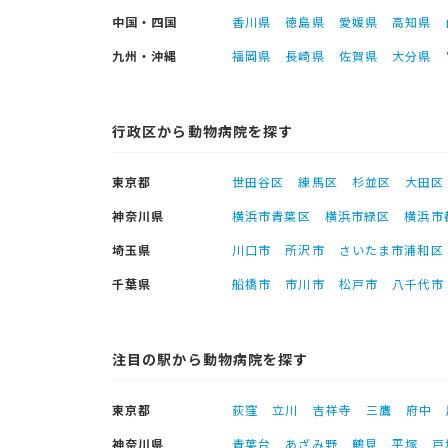
中国・四国
香川県
徳島県
愛媛県
高知県
九州・沖縄
福岡県
長崎県
佐賀県
大分県
行政区から動物病院を探す
東京都
世田谷区
練馬区
杉並区
大田区
神奈川県
横浜市青葉区
横浜市緑区
横浜市
埼玉県
川口市
所沢市
さいたま市浦和区
千葉県
船橋市
市川市
松戸市
八千代市
注目の駅から動物病院を探す
東京都
荻窪
立川
吉祥寺
三鷹
府中
神奈川県
青葉台
あざみ野
鶴見
平塚
戸