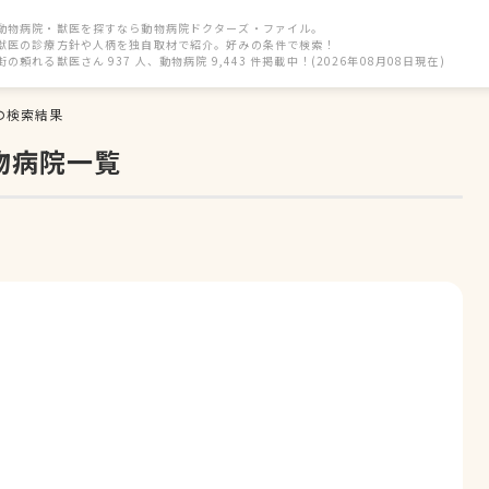
動物病院・獣医を探すなら動物病院ドクターズ・ファイル。
獣医の診療方針や人柄を独自取材で紹介。好みの条件で検索！
街の頼れる獣医さん 937 人、動物病院 9,443 件掲載中！(2026年08月08日現在)
の検索結果
物病院一覧