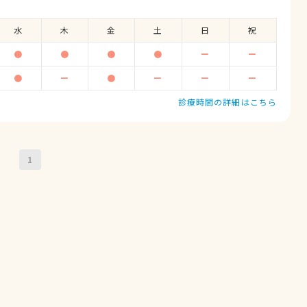
水
木
金
土
日
祝
●
●
●
●
ー
ー
●
ー
●
ー
ー
ー
診療時間の詳細はこちら
1