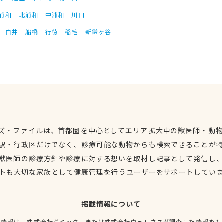
浦和
北浦和
中浦和
川口
白井
船橋
行徳
稲毛
新鎌ヶ谷
ズ・ファイルは、首都圏を中心としてエリア拡大中の獣医師・動
駅・行政区だけでなく、診療可能な動物からも検索できることが
獣医師の診療方針や診療に対する想いを取材し記事として発信し
トも大切な家族として健康管理を行うユーザーをサポートしてい
掲載情報について
種情報は、株式会社ギミック、または株式会社ウェルネスが調査した情報をも