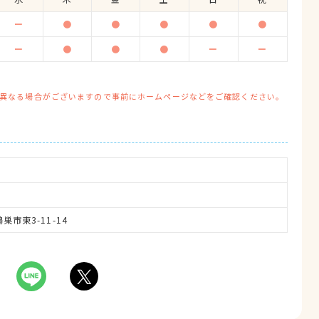
ー
●
●
●
●
●
ー
●
●
●
ー
ー
異なる場合がございますので事前にホームページなどをご確認ください。
鴻巣市東3-11-14