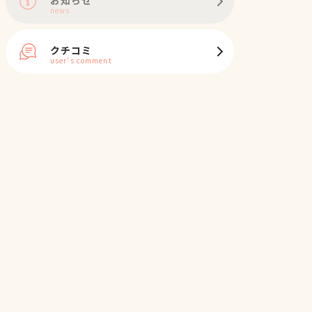
news
クチコミ
user's comment