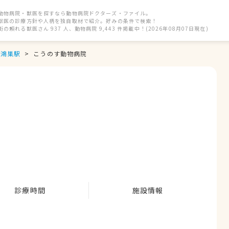
動物病院・獣医を探すなら動物病院ドクターズ・ファイル。
獣医の診療方針や人柄を独自取材で紹介。好みの条件で検索！
街の頼れる獣医さん 937 人、動物病院 9,443 件掲載中！(2026年08月07日現在)
鴻巣駅
こうのす動物病院
診療時間
施設情報