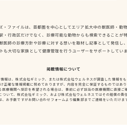
ズ・ファイルは、首都圏を中心としてエリア拡大中の獣医師・動
駅・行政区だけでなく、診療可能な動物からも検索できることが
獣医師の診療方針や診療に対する想いを取材し記事として発信し
トも大切な家族として健康管理を行うユーザーをサポートしてい
掲載情報について
種情報は、株式会社ギミック、または株式会社ウェルネスが調査した情報をも
だけ正確な情報掲載に努めておりますが、内容を完全に保証するものではあり
る医療機関へ受診を希望される場合は、事前に必ず該当の医療機関に直接ご
について、株式会社ギミック、および株式会社ウェルネスではその賠償の責
は、お手数ですがお問い合わせフォームより編集部までご連絡をいただけま