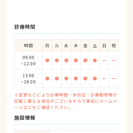
診療時間
時間
月
火
水
木
金
土
日
祝
09:00
●
●
●
●
●
●
ー
ー
~12:00
13:00
●
●
●
●
●
●
ー
ー
~18:00
※変更などにより診療時間・休診日・診療動物等が
記載と異なる場合がございますので事前にホームペ
ージなどをご確認ください。
施設情報