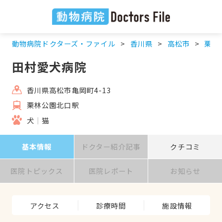
動物病院ドクターズ・ファイル
香川県
高松市
栗林
田村愛犬病院
香川県高松市亀岡町4-13
栗林公園北口駅
犬
猫
基本情報
ドクター紹介記事
クチコミ
医院トピックス
医院レポート
お知らせ
アクセス
診療時間
施設情報