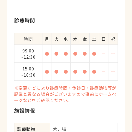
診療時間
時間
月
火
水
木
金
土
日
祝
09:00
●
●
●
●
●
●
ー
ー
~12:30
15:00
●
●
●
●
●
●
ー
ー
~18:30
※変更などにより診療時間・休診日・診療動物等が
記載と異なる場合がございますので事前にホームペ
ージなどをご確認ください。
施設情報
診療動物
犬、猫