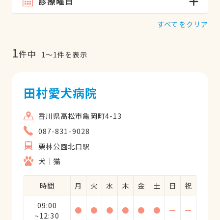
診療曜日
すべてをクリア
1
件中
1
〜
1
件を表示
田村愛犬病院
香川県高松市亀岡町4-13
087-831-9028
栗林公園北口駅
犬
猫
時間
月
火
水
木
金
土
日
祝
09:00
●
●
●
●
●
●
ー
ー
~12:30