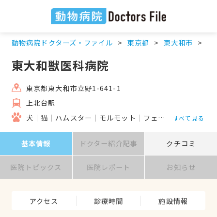
動物病院ドクターズ・ファイル
東京都
東大和市
上
東大和獣医科病院
東京都東大和市立野1-641-1
上北台駅
犬
猫
ハムスター
モルモット
フェレット
うさぎ
すべて見る
基本情報
ドクター紹介記事
クチコミ
医院トピックス
医院レポート
お知らせ
アクセス
診療時間
施設情報