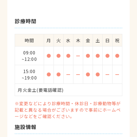
診療時間
時間
月
火
水
木
金
土
日
祝
09:00
●
●
●
ー
●
●
●
●
~12:00
15:00
●
●
ー
ー
●
●
ー
ー
~19:00
月火金土(要電話確認)
※変更などにより診療時間・休診日・診療動物等が
記載と異なる場合がございますので事前にホームペ
ージなどをご確認ください。
施設情報