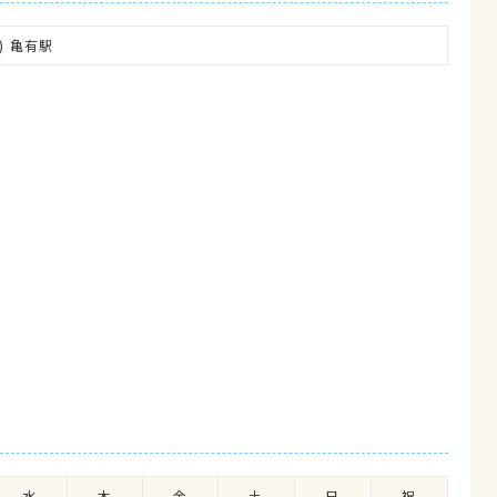
) 亀有駅
水
木
金
土
日
祝