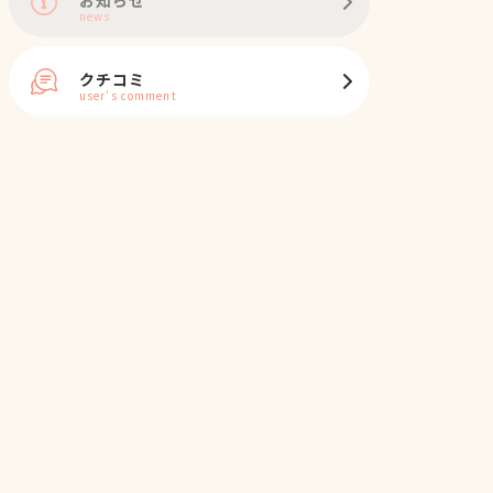
news
クチコミ
user's comment