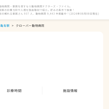
動物病院・獣医を探すなら動物病院ドクターズ・ファイル。
獣医の診療方針や人柄を独自取材で紹介。好みの条件で検索！
街の頼れる獣医さん 937 人、動物病院 9,443 件掲載中！(2026年08月08日現在)
亀有駅
クローバー動物病院
診療時間
施設情報