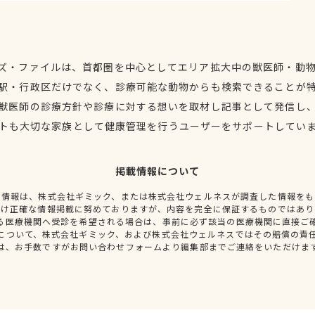
ズ・ファイルは、首都圏を中心としてエリア拡大中の獣医師・動
駅・行政区だけでなく、診療可能な動物からも検索できることが
獣医師の診療方針や診療に対する想いを取材し記事として発信し
トも大切な家族として健康管理を行うユーザーをサポートしてい
掲載情報について
種情報は、株式会社ギミック、または株式会社ウェルネスが調査した情報をも
だけ正確な情報掲載に努めておりますが、内容を完全に保証するものではあり
る医療機関へ受診を希望される場合は、事前に必ず該当の医療機関に直接ご
について、株式会社ギミック、および株式会社ウェルネスではその賠償の責
は、お手数ですがお問い合わせフォームより編集部までご連絡をいただけま