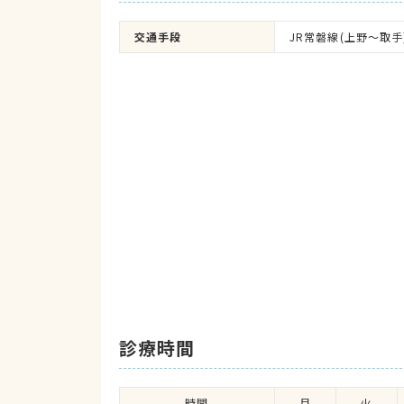
交通手段
JR常磐線(上野～取手
診療時間
時間
月
火