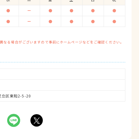
●
ー
●
●
●
●
●
ー
●
●
●
●
異なる場合がございますので事前にホームページなどをご確認ください。
足立区東和2-5-20