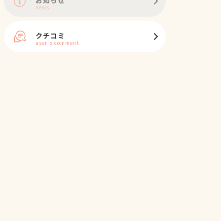
news
クチコミ
user's comment