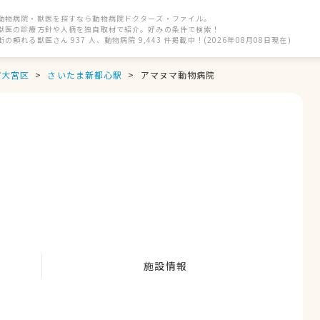
動物病院・獣医を探すなら動物病院ドクターズ・ファイル。
獣医の診療方針や人柄を独自取材で紹介。好みの条件で検索！
街の頼れる獣医さん 937 人、動物病院 9,443 件掲載中！(2026年08月08日現在)
市大宮区
さいたま新都心駅
アマヌマ動物病院
施設情報