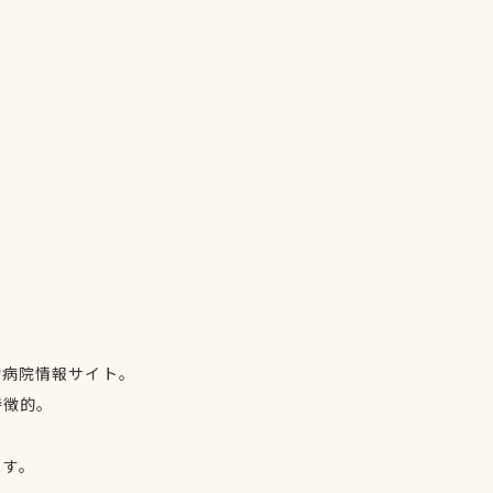
物病院情報サイト。
特徴的。
、
ます。