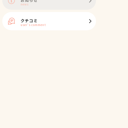
news
クチコミ
user's comment