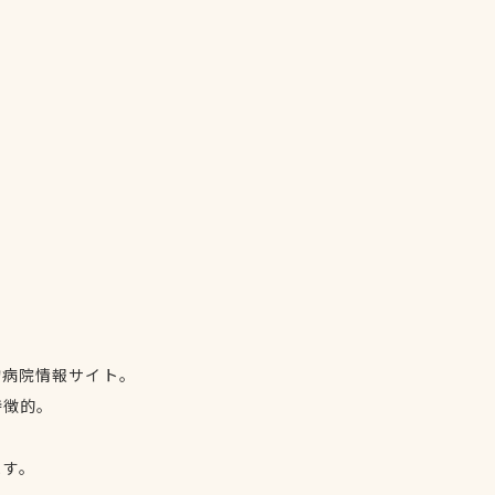
物病院情報サイト。
特徴的。
、
ます。