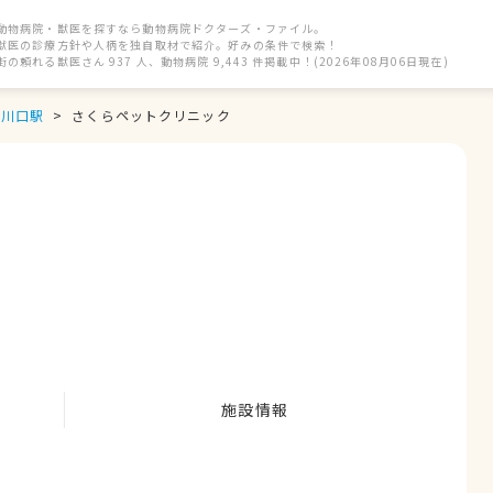
動物病院・獣医を探すなら動物病院ドクターズ・ファイル。
獣医の診療方針や人柄を独自取材で紹介。好みの条件で検索！
街の頼れる獣医さん 937 人、動物病院 9,443 件掲載中！(2026年08月06日現在)
川口駅
さくらペットクリニック
施設情報