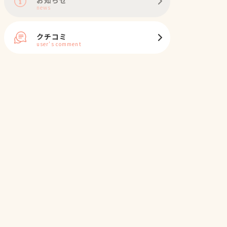
news
クチコミ
user's comment