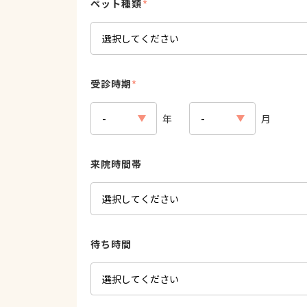
ペット種類
*
受診時期
*
年
月
来院時間帯
待ち時間