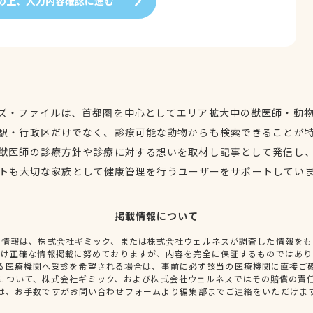
の上、入力内容確認に進む
ズ・ファイルは、首都圏を中心としてエリア拡大中の獣医師・動
駅・行政区だけでなく、診療可能な動物からも検索できることが
獣医師の診療方針や診療に対する想いを取材し記事として発信し
トも大切な家族として健康管理を行うユーザーをサポートしてい
掲載情報について
種情報は、株式会社ギミック、または株式会社ウェルネスが調査した情報をも
だけ正確な情報掲載に努めておりますが、内容を完全に保証するものではあり
る医療機関へ受診を希望される場合は、事前に必ず該当の医療機関に直接ご
について、株式会社ギミック、および株式会社ウェルネスではその賠償の責
は、お手数ですがお問い合わせフォームより編集部までご連絡をいただけま