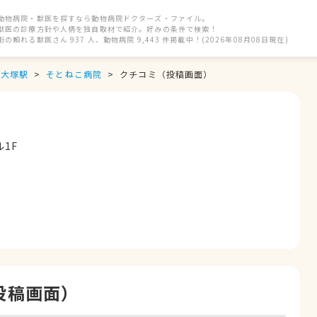
動物病院・獣医を探すなら動物病院ドクターズ・ファイル。
獣医の診療方針や人柄を独自取材で紹介。好みの条件で検索！
街の頼れる獣医さん 937 人、動物病院 9,443 件掲載中！(2026年08月08日現在)
大塚駅
そとねこ病院
クチコミ（投稿画面）
1F
投稿画面）