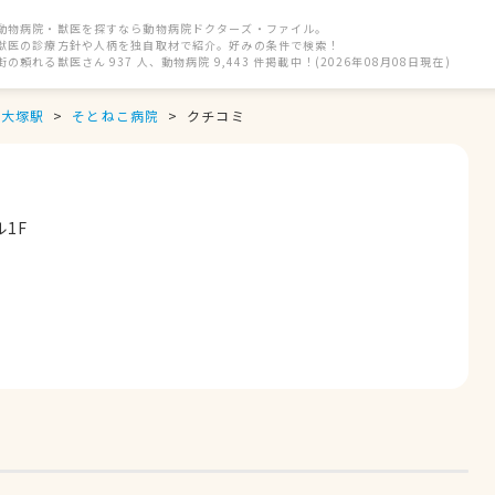
動物病院・獣医を探すなら動物病院ドクターズ・ファイル。
獣医の診療方針や人柄を独自取材で紹介。好みの条件で検索！
街の頼れる獣医さん 937 人、動物病院 9,443 件掲載中！(2026年08月08日現在)
大塚駅
そとねこ病院
クチコミ
1F