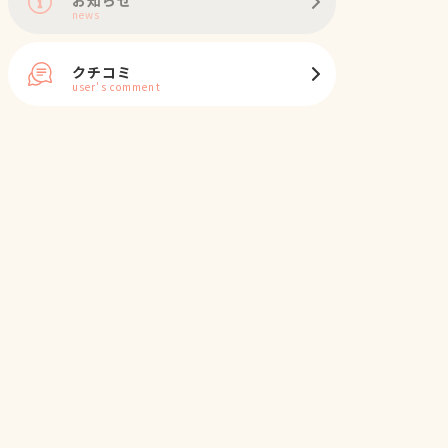
news
クチコミ
user's comment