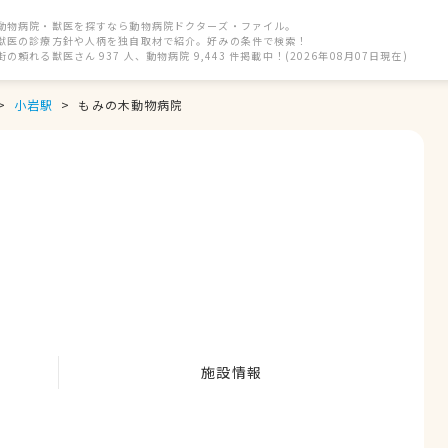
動物病院・獣医を探すなら動物病院ドクターズ・ファイル。
獣医の診療方針や人柄を独自取材で紹介。好みの条件で検索！
街の頼れる獣医さん 937 人、動物病院 9,443 件掲載中！(2026年08月07日現在)
小岩駅
もみの木動物病院
施設情報