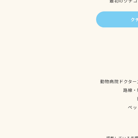
最初のクチコ
ク
動物病院ドクター
路線・
ペッ
掲載している各