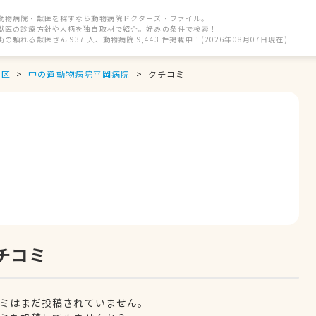
動物病院・獣医を探すなら動物病院ドクターズ・ファイル。
獣医の診療方針や人柄を独自取材で紹介。好みの条件で検索！
街の頼れる獣医さん 937 人、動物病院 9,443 件掲載中！(2026年08月07日現在)
田区
中の道動物病院平岡病院
クチコミ
チコミ
ミはまだ投稿されていません。