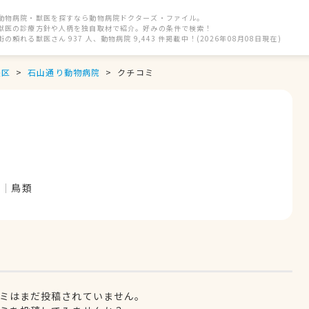
動物病院・獣医を探すなら動物病院ドクターズ・ファイル。
獣医の診療方針や人柄を独自取材で紹介。好みの条件で検索！
街の頼れる獣医さん 937 人、動物病院 9,443 件掲載中！(2026年08月08日現在)
央区
石山通り動物病院
クチコミ
ぎ
鳥類
ミはまだ投稿されていません。