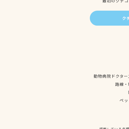
最初のクチコ
ク
動物病院ドクター
路線・
ペッ
掲載している各