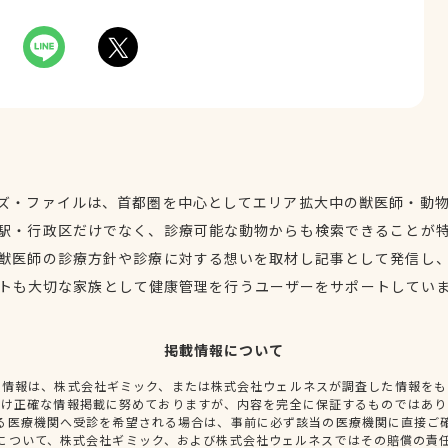
ズ・ファイルは、首都圏を中心としてエリア拡大中の獣医師・動
駅・行政区だけでなく、診療可能な動物からも検索できることが
獣医師の診療方針や診療に対する想いを取材し記事として発信し
トも大切な家族として健康管理を行うユーザーをサポートしてい
掲載情報について
種情報は、株式会社ギミック、または株式会社ウェルネスが調査した情報をも
だけ正確な情報掲載に努めておりますが、内容を完全に保証するものではあり
る医療機関へ受診を希望される場合は、事前に必ず該当の医療機関に直接ご
について、株式会社ギミック、および株式会社ウェルネスではその賠償の責