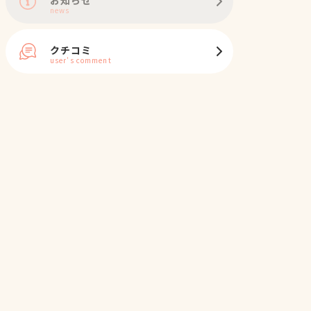
news
クチコミ
user's comment